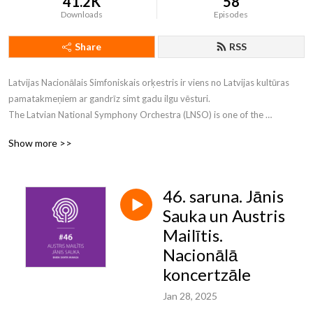
41.2K
58
Downloads
Episodes
Share
RSS
Latvijas Nacionālais Simfoniskais orķestris ir viens no Latvijas kultūras 
pamatakmeņiem ar gandrīz simt gadu ilgu vēsturi.

The Latvian National Symphony Orchestra (LNSO) is one of the 
cornerstones of Latvian culture, its history spans almost a century.
Show more >>
46. saruna. Jānis
Sauka un Austris
Mailītis.
Nacionālā
koncertzāle
Jan 28, 2025