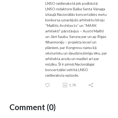
LNSO raidierakstā jeb podkāstā
LNSO redaktore Baiba Santa Vanaga
iztaujā Nacionālās koncertzāles metu
konkursa uzvarējušo arhitektu biroju
“Mailītis Architects” un “MARK
arhitekti” pārstāvjus – Austri Mailīti
un Jāni Sauku. Saruna par un ap Rīgas
filharmoniju – projekta ieceri un
plāniem, par Kongresu namu kā
vēsturisku un daudznozīmīgu ēku, par
arhitekta arodu un mazliet arī par
mūziku. Šī ir pirmā Nacionālajai
koncertzālei veltītā LNSO
raidieraksta epizode.
1.7K
Comment (0)