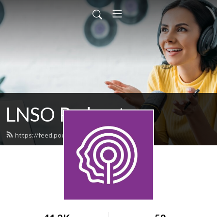
LNSO Podcast
https://feed.podbean.com/lnso/feed.xml